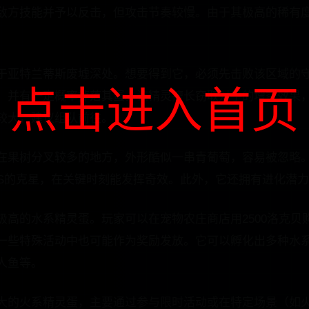
敌方技能并予以反击，但攻击节奏较慢。由于其极高的稀有
于亚特兰蒂斯废墟深处。想要得到它，必须先击败该区域的守
点击进入首页
，并有一定概率掉落其蛋。该精灵擅长窃取对手的增益效果
较大，建议组队前往。
在果树分叉较多的地方，外形酷似一串青葡萄，容易被忽略
SS的克星，在关键时刻能发挥奇效。此外，它还拥有进化潜
极高的水系精灵蛋。玩家可以在宠物农庄商店用2500洛克贝
一些特殊活动中也可能作为奖励发放。它可以孵化出多种水
人鱼等。
大的火系精灵蛋，主要通过参与限时活动或在特定场景（如