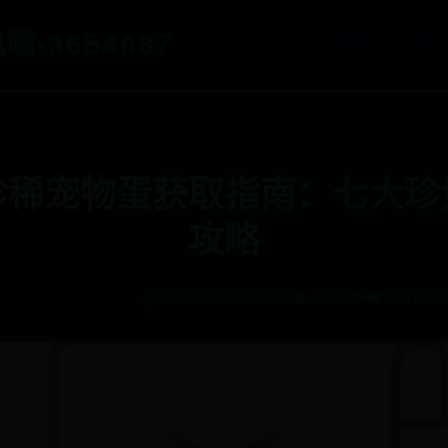
端-3654687
◉ 首页
⬢ 
珍稀宠物蛋获取指南：七大珍
攻略
⬢ 365bet网球比赛比分
⌚ 2026-02-20 08:58:54
👤 admin
👁️‍🗨️ 4431
⚡ 3