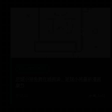
365bet网球比赛比分
足球小将免费在线阅读，足球小将最新漫画
章节
⌚ 12-02
👁️‍🗨️ 4341