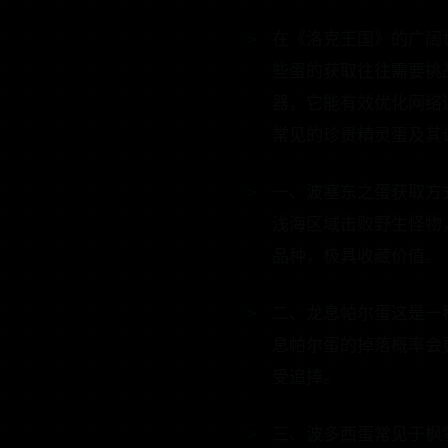
在《洛克王国》的广阔
些蛋的获取往往需要挑
器，它能有效优化网络
常见的珍贵精灵蛋及其
一、波塞东之蛋获取方
浅海区域击败野生怪物
品种，极具收藏价值。
二、龙息帕尔蛋这是一
息帕尔蛋的掉落概率会
受追捧。
三、波多西蛋常见于枫