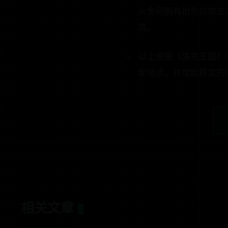
火金刚拥有出色的攻击
高。
以上便是《洛克王国》
新地点，并借助稳定的
相关文章