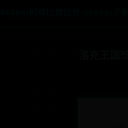
365bet网球比赛比分-365bet手机
洛克王国