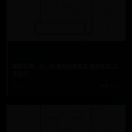
365bet手机端
康熙字典：与,“与”康熙字典笔画,繁体笔画,汉
字五行
⌚ 10-03
👁️‍🗨️ 6600