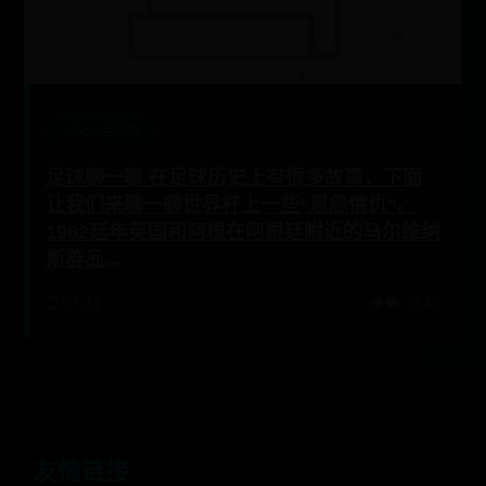
365bet手机端
足球聊一聊 在足球历史上有很多故事，下面
让我们来聊一聊世界杯上一些“恩怨情仇”。
1982廷年英国和阿根在阿根廷附近的马尔维纳
斯群岛...
⌚ 07-11
👁️‍🗨️ 2542
友情链接