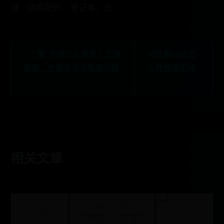
城（装机配件、笔记本、台
← “懵”字是什么意思？正确
问名爵mg3怎
读音、注音及书写笔顺详解
么样值得买吗
→
相关文章