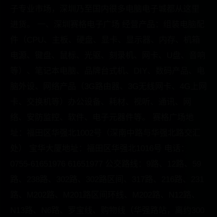
子专业市场，深圳乃至国内很多电脑电子城都从这里
进货。 一、深圳赛格电子广场 经营产品：组装电脑配
件（CPU、主板、硬盘、显卡、显示器、内存、机箱
电源、键盘、鼠标、光驱、刻录机、网卡、U盘、音响
等）、笔记本电脑、品牌台式机、DIY、数码产品、电
脑外设、网络产品（3G路由器、3G无线网卡、4G上网
卡、交换机等）办公设备、耗材、视听、通讯、网
络、安防监控、软件、电子元器件等。 赛格广场地
址：福田区华强北1002号（深南中路与华强北路交汇
处） 宝华大厦地址：福田区华强北1016号 电话：
0755-61651976 61651977 公交路线：9路、12路、59
路、238路、302路、302路区间、317路、216路、231
路、M202路、M201路区间环线、M202路、N12路、
N13路、N6路、罗宝线、购物线（华强路站，离约300