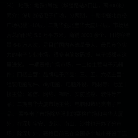
米） 地铁：地铁1号线（华强路站A口出，离300米）
简介：深圳赛格电子广场，分两期，一期华强北赛格
广场裙楼1-10层，二期华强北宝华大厦1-4层。市场经
营总面积约 5.6 万平方米，商铺 3000 余个，日均客流
量 6-8 万人次，是目前国内客流量最大、最具竞争实
力的电子专业市场，很多电脑数码城、电子城都从这
里进货。 一期赛格广场市场，一二楼主营电子元器
件；四楼主营：品牌电子产品；三、五、六楼主营：
组装电脑配件、diy电脑、电脑外设、耗材等；七至十
楼主营：通信、网络、视听、安防监控、软件等产
品；二期宝华大厦市场主营：电脑和数码类电子产
品。 赛格电子市场除华强北的赛格广场和宝华大厦
外，在深圳宝安、龙岗、南山、沙井也开办了分市
场；除深圳外，赛格目前已在全国多个城市开设了连