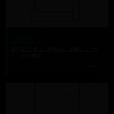
365bet手机端
腾讯做了一款「卡片手机」，极简、工卡大
小、仅4个按键
⌚ 10-13
👁️‍🗨️ 6128